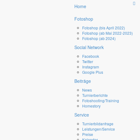
×
Home
Fotoshop
Fotoshop (bis April 2022)
DATE:
Donnerstag, 14 März 2024 19:16
Fotoshop (ab Mai 2022-2023)
Fotoshop (ab 2024)
Social Network
 im
nigen
Facebook
Twitter
Instagram
Google Plus
Beiträge
News
Turnierberichte
Fotoshooting/Training
Homestory
Service
Turnierbildanfrage
Leistungen/Service
Preise
Kalender