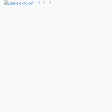
Suchen ...
Suchen
Geländepferdetag Langenfeld (1
Der Start in die grüne Saison ist geglückt! Beim erste
letzten Jahr war auch dieses Jahr die Landes Reit- un
Nachwuchs im Gelände.
Die Fotos vom Geländepferdetag sind nun online..
Copyright 2017
equip-foto.de