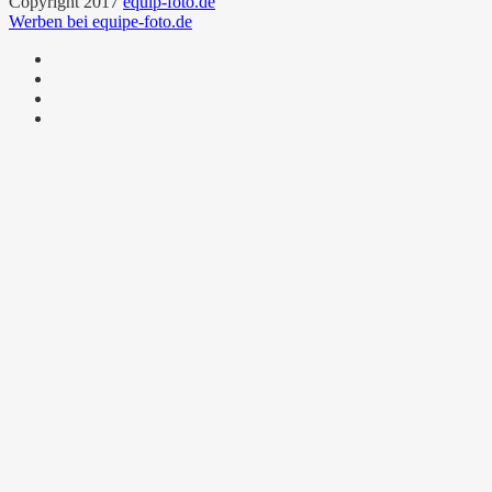
Copyright 2017
equip-foto.de
Werben bei equipe-foto.de