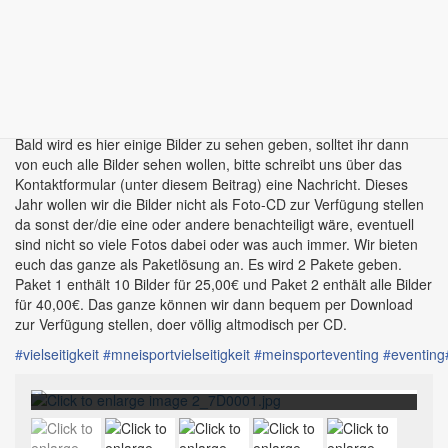
verhindert (was uns geärgert hat).
Vielen Dank an Viola Rose für die top Organisation, an Karl-Heinz
Nothofer für das tolle Training und an alle Teilnehmer(innen) für
die Teilnahme und die köstliche Verpflegung. Wir freuen uns auf
2018...und dann ist es der ü30-Lehrgang, die xx Ausgabe????
Bald wird es hier einige Bilder zu sehen geben, solltet ihr dann
von euch alle Bilder sehen wollen, bitte schreibt uns über das
Kontaktformular (unter diesem Beitrag) eine Nachricht. Dieses
Jahr wollen wir die Bilder nicht als Foto-CD zur Verfügung stellen
da sonst der/die eine oder andere benachteiligt wäre, eventuell
sind nicht so viele Fotos dabei oder was auch immer. Wir bieten
euch das ganze als Paketlösung an. Es wird 2 Pakete geben.
Paket 1 enthält 10 Bilder für 25,00€ und Paket 2 enthält alle Bilder
für 40,00€. Das ganze können wir dann bequem per Download
zur Verfügung stellen, doer völlig altmodisch per CD.
#
vielseitigkeit
#
mneisportvielseitigkeit
#
meinsporteventing
#
eventing