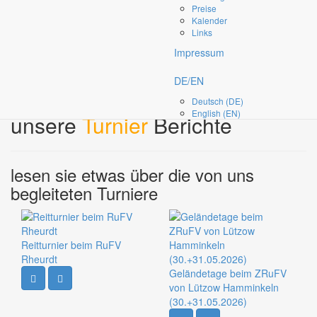
Zum Fotoshop der Fotos aus Gahlen
Preise
Kalender
Links
DATE:
Montag, 12 April 2021 16:30
Impressum
DE/EN
Deutsch (DE)
English (EN)
unsere
Turnier
Berichte
lesen sie etwas über die von uns
begleiteten Turniere
Reitturnier beim RuFV
Rheurdt
Geländetage beim ZRuFV
von Lützow Hamminkeln
(30.+31.05.2026)