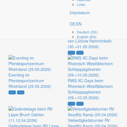
begleiteten Turniere
Links
Impressum
Reitturnier beim RuFV
DE/EN
Rheurdt
Deutsch (DE)
Geländetage beim ZRuFV
English (EN)
von Lützow Hamminkeln
(30.+31.05.2026)
Eventing im
Pferdesportzentrum
RWS XC-Days beim
Rheinland (25.05.2026)
Rheinisch-Westfälischem
Schleppjagdverein
(09.+10.05.2026)
Vielseitigkeitsturnier RV
Geländetage beim RV Lippe
Seydlitz Kamp (05.04.2026)