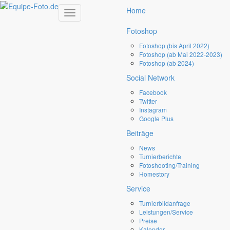
×
Suchen ...
Suchen
Home
Toggle
navigation
Late
Entry
Langenfeld
Fotoshop
Fotoshop (bis April 2022)
Fotoshop (ab Mai 2022-2023)
Late Entry Geländepferdetag
Fotoshop (ab 2024)
Langenfeld (20.03.2023)
Social Network
Das erste Turnier in 2023 begann wie schon im letzten Jahr in Langenfeld.
Facebook
Twitter
Alle Fotos vom Turnier in Langenfeld sind online!!!!
Hier gehts zu den
Instagram
Fotos:
Fotoshop
Google Plus
DATE:
Freitag, 14 April 2023 16:18
Beiträge
News
Turnierberichte
Fotoshooting/Training
Homestory
unsere
Turnier
Berichte
Service
Turnierbildanfrage
Leistungen/Service
lesen sie etwas über die von uns
Preise
Kalender