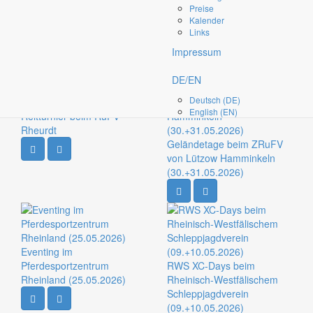
Preise
Kalender
Links
lesen sie etwas über die von uns
Impressum
begleiteten Turniere
DE/EN
Deutsch (DE)
English (EN)
Reitturnier beim RuFV
Rheurdt
Geländetage beim ZRuFV
von Lützow Hamminkeln
(30.+31.05.2026)
Eventing im
Pferdesportzentrum
RWS XC-Days beim
Rheinland (25.05.2026)
Rheinisch-Westfälischem
Schleppjagdverein
(09.+10.05.2026)