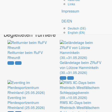
Links
unsere
Turnier
Berichte
Impressum
DE/EN
lesen sie etwas über die von uns
Deutsch (DE)
begleiteten Turniere
English (EN)
Reitturnier beim RuFV
Rheurdt
Geländetage beim ZRuFV
von Lützow Hamminkeln
(30.+31.05.2026)
Eventing im
Pferdesportzentrum
RWS XC-Days beim
Rheinland (25.05.2026)
Rheinisch-Westfälischem