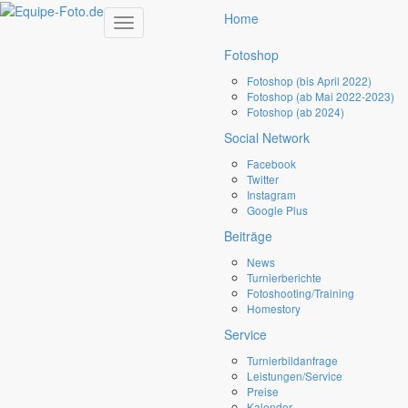
×
Suchen ...
Suchen
Home
Toggle
navigation
Viel
seitigkeits
Training Wesel
Fotoshop
Fotoshop (bis April 2022)
Fotoshop (ab Mai 2022-2023)
Vielseitigkietstraining beim RSV Wesel-
Fotoshop (ab 2024)
Obrighoven (19.+20.03.2022)
Social Network
Facebook
Twitter
Bevor am kommenden Wochenende die Turniersaison auch in 
Instagram
Wesel starten wird gab es traditionell eine Woche vorher die 
Google Plus
Möglichkeit unter professioneller Anleitung zu trainieren. Wir 
Beiträge
waren beide Tage vor Ort.
News
Hier geht es zu den Fotos (alle Fotos sind nun online): 
Fotoshop
Turnierberichte
Fotoshooting/Training
Homestory
Service
DATE:
Montag, 21 März 2022 12:00
Turnierbildanfrage
Leistungen/Service
Preise
Kalender